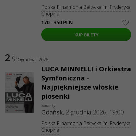
NIP: 6751768934
Polska Filharmonia Bałtycka im. Fryderyka
Numer KRS 0000987419
Chopina
REGON: 522850125
ul. GĘSIA, 8/205, KRAKÓW, kod 31-535
170 - 350 PLN
USŁUGI
KUP BILETY
Dostawa i płatność
Mapa strony
O NAS
2
Śro
grudnia ’ 2026
Organizatoram
Logo na plakaty i do mediów
LUCA MINNELLI i Orkiestra
O firmie
Oferta publiczna
Symfoniczna -
Najpiękniejsze włoskie
piosenki
koncerty
Gdańsk
,
2 grudnia 2026, 19:00
Polska Filharmonia Bałtycka im. Fryderyka
Chopina