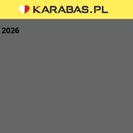
 2026
О НАС
апитання чи пропозиції?
ь нам
Організаторам
Логотип на афіши
обляються через
 форму на вебсайті
Про компанію
s.pl
Публічна оферта
ŁKA Z OGRANICZONĄ
LNOŚCIĄ
34
00987419
0125
05, KRAKÓW, kod 31-535