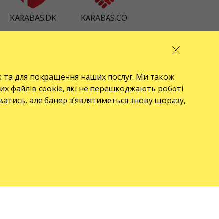
KARABAS.DK
KARABAS.CO
ПРО НАС
front.news.title
к та для покращення наших послуг. Ми також
их файлів cookie, які не перешкоджають роботі
Організаторам
уватись, але банер з’являтиметься знову щоразу,
Логотип для афіш та ЗМІ
Про компанію
Публічна оферта