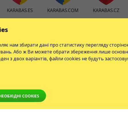
KARABAS.ES
KARABAS.COM
KARABAS.CZ
ies
СЕРВІСИ
Доставка і оплата
ляє нам збирати дані про статистику перегляду сторіно
увань. Або ж Ви можете обрати збереження лише основн
Мапа сайту
оден з двох варіантів, файли cookies не будуть застосов
ЕОБХІДНІ COOKIES