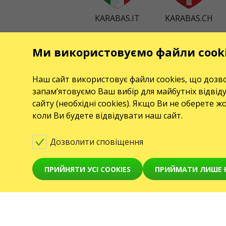
KARABAS.IT
KARABAS.CH
Ми використовуємо файли cook
КОНТАКТИ
ПОДІЇ
Є питання, побажання?
Клубы
Наш сайт використовує файли cookies, що дозво
Напишіть нам
запам’ятовуємо Ваш вибір для майбутніх відвід
Koncerty
сайту (необхідні cookies). Якщо Ви не оберете ж
Увага! Обробка звернень здійснюється за допомогою
Teatry
коли Ви будете відвідувати наш сайт.
електронної форми на сторінці
karabas.com/help
GO2SHOW SPÓŁKA Z O. O.
Дозволити сповіщення
NIP: 6751768934, Numer KRS 0000987419
ul. GĘSIA, 8/205, KRAKÓW, kod 31-535
ПРИЙНЯТИ УСІ COOKIES
ПРИЙМАТИ ЛИШЕ Н