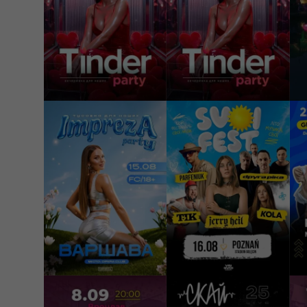
Kraków, Four Music
Lublin, Unicorn
Club
Lounge&Club
W
50 PLN
50 PLN
6
КУПИТИ
КУПИТИ
15/08/2026
16/08/2026
2
22:00
15:00
Impreza Party -
SVOI FEST
B
Тусовка для наших
Poznań, Stadion
Warszawa, Opera Club
Golęcin
G
50 PLN
199 - 290 PLN
1
КУПИТИ
КУПИТИ
08/09/2026
10/09/2026
1
20:00
20:00