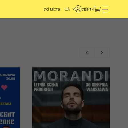
Усі міста
UA
Увійти
EN
PL
20/09/2026
0
18:00
«Perły Opery» -
Najpiękniejsze
arie