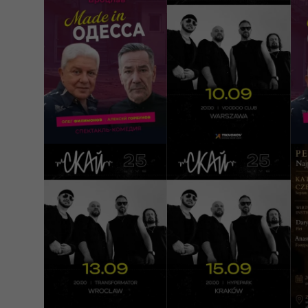
Спектакль «Made
СКАЙ. 25 років на
С
in Одесса»
сцені
i
Wrocław, Sala
Koncertowa Radia
Warszawa, VooDoo
K
Wrocław
Club
H
129 - 300 PLN
149 - 169 PLN
9
КУПИТИ
КУПИТИ
13/09/2026
15/09/2026
2
20:00
20:00
СКАЙ. 25 років на
СКАЙ. 25 років на
«
сцені
сцені
N
Wrocław, Transformator
Z
Club
Kraków, Hype Park
Ku
149 - 169 PLN
149 - 169 PLN
1
КУПИТИ
КУПИТИ