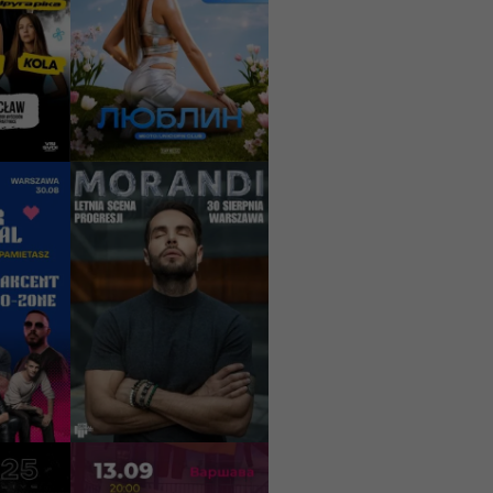
awski
onnych
Lublin, Unicorn
Lounge&Club
50 PLN
И
КУПИТИ
30/08/2026
00
19:00
R
MORANDI
6:
ne,
enzo
ia Scena
Warszawa, Letnia Scena
Progresji
159 - 549 PLN
И
КУПИТИ
13/09/2026
00
20:00