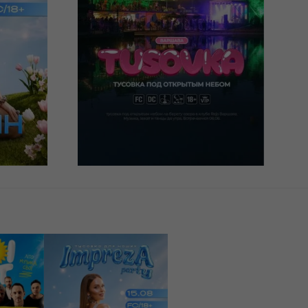
REJS CLUB
Warszawa, Klub Rejs
60 PLN
КУПИТИ
15/08/2026
00
22:00
Impreza Party -
Тусовка для наших