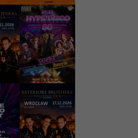
27/11/2026
00
19:30
Hype DISCO 80
Viva
Festiwal: Sandra,
026
Londonbeat, Boney
M.
Maneż
Gdańsk, ERGO ARENA
199 - 309 PLN
И
КУПИТИ
17/12/2026
00
20:00
yki
ESTERIORE
BROTHERS - Viva
Hype
Italia Tour 2026
l
Arena
Wrocław, Hala Orion