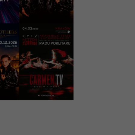
199 - 299 PLN
И
КУПИТИ
04/02/2027
00
19:00
Kyiv Modern-Ballet
Viva
«Carmen.TV»
026
Kraków, ICE Kraków
a
Congress Centre - Sala
Teatralna S2
159 - 299 PLN
И
КУПИТИ