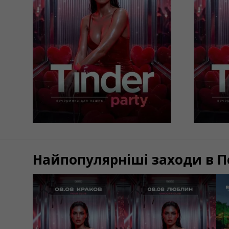
Lubli
Kraków, Four Music Club
Loun
50 PLN
50 P
КУПИТИ
Найпопулярніші заходи в 
08/08/2026
08/08/2026
0
22:00
22:00
Tinder Party от
Tinder Party от
T
IMPREZA
IMPREZA
-
C