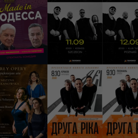
пектакль «Made
СКАЙ. 25 років на
СКАЙ. 25 рок
n Одесса»
сцені
сцені
raków, Premier Kraków
Szczecin, Centrum
otel
Kosmos
Poznań, Klub S
5 - 330 PLN
149 - 169 PLN
149 - 169 PLN
КУПИТИ
КУПИТИ
КУПИТ
0/09/2026
08/10/2026
09/10/2026
18:00
20:00
20:
Perły Opery» -
Друга Ріка. Я Є! 30
Друга Ріка. Я
ajpiękniejsze arie
років
років
gorzelec, Miejski Dom
ltury
Kraków, Hype Park
Poznań, Klub 2p
00 - 120 PLN
169 - 189 PLN
169 - 189 PLN
КУПИТИ
КУПИТИ
КУПИТ