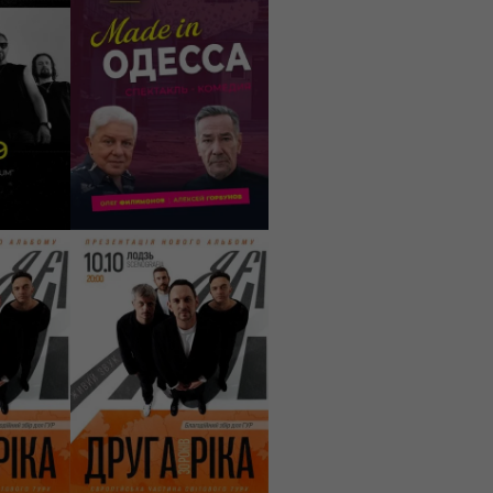
ів на
Спектакль «Made
in Одесса»
Warszawa, Kampus
zum
Vizja Park
95 - 225 PLN
И
КУПИТИ
10/10/2026
00
20:00
 Є! 30
Друга Ріка. Я Є! 30
років
rogi
Łódź, Klub Scenografia
169 - 189 PLN
И
КУПИТИ