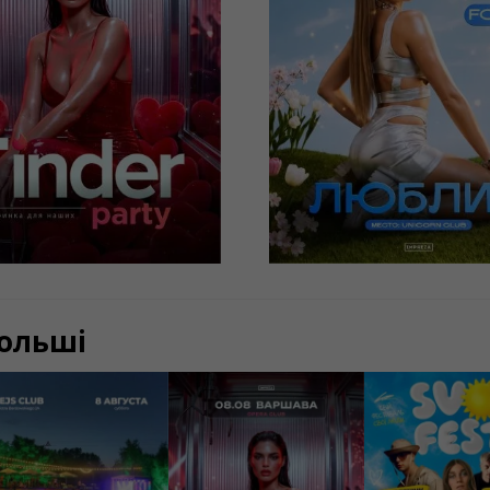
наших
n, Unicorn
Lublin, Unicorn
ge&Club
Lounge&Club
LN
50 PLN
КУПИТИ
КУПИТИ
Польші
8/08/2026
08/08/2026
15/08/2026
22:00
22:00
15:
USOVKA OPEN AIR
Tinder Party от
SVOI FEST
 ВАРШАВА | REJS
IMPREZA
LUB