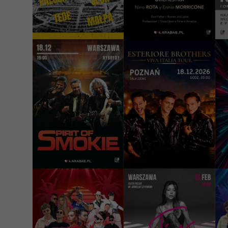
189 - 289 PLN
170 - 350 PLN
1
КУПИТИ
КУПИТИ
18/12/2026
18/12/2026
1
19:00
20:00
Spirit of Smokie
ESTERIORE
F
BROTHERS - Viva
D
Italia Tour 2026
L
D
Poznań, Poznań
Warszawa, Klub Hybrydy
Congres Center
Lu
199 PLN
209 - 309 PLN
1
КУПИТИ
КУПИТИ
12/02/2027
15/02/2027
1
19:00
19:00
Festiwal Muzyki
Тіна Кароль / Tina
F
Disco Wrocław -
Karol
D
Hype Disco Festiwal
D