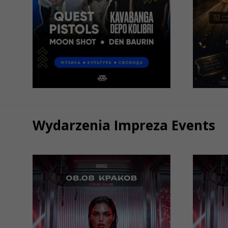
Wrocław, Sala Koncertowa
Radia Wrocław
Wars
129 - 300 PLN
149 
КУПИТИ
Wydarzenia Impreza Events
08/08/2026
08/
22:00
Tinder Party от
Tin
IMPREZA
IM