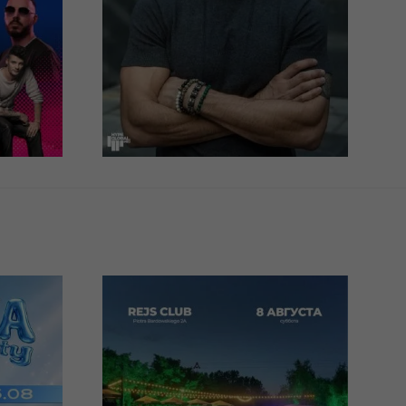
zja
Zgorzelec, Miejski Dom
Kultury
100 - 120 PLN
КУПИТИ
08/08/2026
0
22:00
-
TUSOVKA OPEN
AIR - ВАРШАВА |