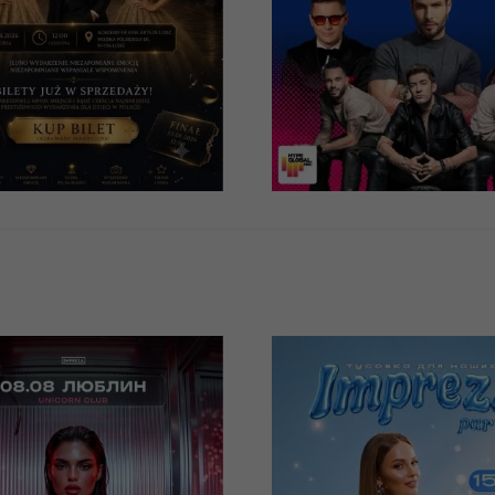
Warszawa, Kampus Vi
zawa, VooDoo Club
Park
- 169 PLN
95 - 225 PLN
КУПИТИ
КУПИТИ
08/2026
15/08/2026
22:00
22:0
der Party от
Impreza Party 
PREZA
Тусовка для