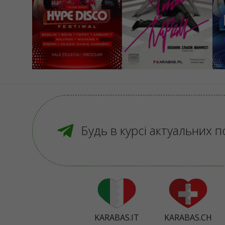
Warszawa, Teatr Polski
Wrocław, Hala Stulecia
im. Arnolda Szyfmana
Łó
149 - 249 PLN
169 - 319 PLN
1
КУПИТИ
КУПИТИ
Будь в курсі актуальних п
KARABAS.IT
KARABAS.CH