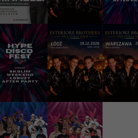
70 - 350 PLN
199 - 299 PLN
149 - 249 PLN
КУПИТИ
КУПИТИ
КУПИТ
9/12/2026
19/12/2026
20/12/2026
19:00
20:00
20:
estiwal Muzyki
ESTERIORE
ESTERIORE
isco 2026 w
BROTHERS - Viva
BROTHERS - 
ublinie - Hype
Italia Tour 2026
Italia Tour 2
isco Festiwal
Łódź, Hala Zatoka
Warszawa, Aren
blin, Targi Lublin S.A.
Sportu
Ursynów
49 - 249 PLN
209 - 309 PLN
209 - 309 PLN
КУПИТИ
КУПИТИ
КУПИТ
8/04/2027
20/11/2027
18:00
18:00
estiwal Muzyki
Festiwal Muzyki
isco Łódź - Hype
Disco Gdańsk -
isco Festiwal
Hype Disco Festiwal